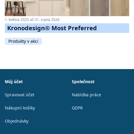
1. května 2025 až 31. srpna 2026
Kronodesign® Most Preferred
Produkty v akci
Patička
Můj účet
Společnost
Spravovat účet
Nabídka práce
Nákupní košíky
GDPR
Objednávky