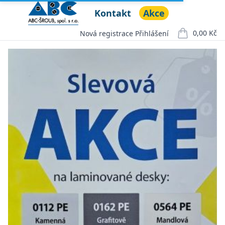
Kontakt
Akce
ABC ŠROUB, spol. s r.o.
Open menu
0,00 Kč
Nová registrace
Přihlášení
položek v ko