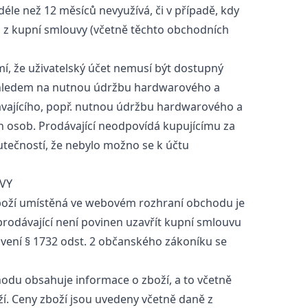
 déle než 12 měsíců nevyužívá, či v případě, kdy
ti z kupní smlouvy (včetně těchto obchodních
, že uživatelský účet nemusí být dostupný
 ohledem na nutnou údržbu hardwarového a
vajícího, popř. nutnou údržbu hardwarového a
h osob. Prodávající neodpovídá kupujícímu za
tečností, že nebylo možno se k účtu
VY
oží umístěná ve webovém rozhraní obchodu je
prodávající není povinen uzavřít kupní smlouvu
vení § 1732 odst. 2 občanského zákoníku se
u obsahuje informace o zboží, a to včetně
ží. Ceny zboží jsou uvedeny včetně daně z