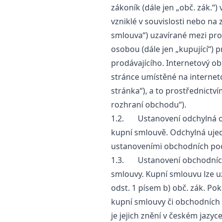
zákoník (dále jen „obč. zák.“
vzniklé v souvislosti nebo na
smlouva“) uzavírané mezi pro
osobou (dále jen „kupující“)
prodávajícího. Internetový o
stránce umístěné na interne
stránka“), a to prostřednictv
rozhraní obchodu“).
1.2. Ustanovení odchylná o
kupní smlouvě. Odchylná uje
ustanoveními obchodních po
1.3. Ustanovení obchodních
smlouvy. Kupní smlouvu lze uz
odst. 1 písem b) obč. zák. Po
kupní smlouvy či obchodních 
je jejich znění v českém jazyce