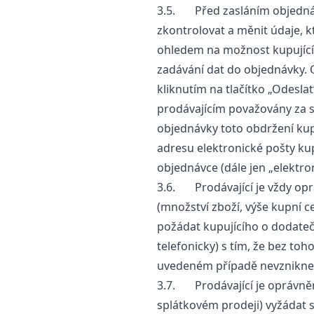
3.5. Před zasláním objedná
zkontrolovat a měnit údaje, kt
ohledem na možnost kupujícíh
zadávání dat do objednávky. 
kliknutím na tlačítko „Odesla
prodávajícím považovány za s
objednávky toto obdržení kup
adresu elektronické pošty ku
objednávce (dále jen „elektro
3.6. Prodávající je vždy opr
(množství zboží, výše kupní 
požádat kupujícího o dodateč
telefonicky) s tím, že bez t
uvedeném případě nevznikne
3.7. Prodávající je oprávněn
splátkovém prodeji) vyžádat si