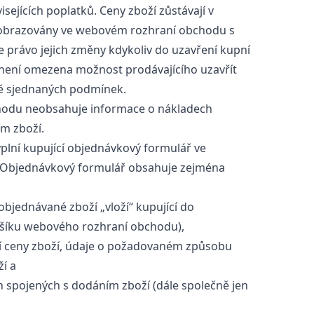
sejících poplatků. Ceny zboží zůstávají v
 zobrazovány ve webovém rozhraní obchodu s
je právo jejich změny kdykoliv do uzavření kupní
není omezena možnost prodávajícího uzavřít
ně sjednaných podmínek.
odu neobsahuje informace o nákladech
m zboží.
lní kupující objednávkový formulář ve
Objednávkový formulář obsahuje zejména
bjednávané zboží „vloží“ kupující do
šíku webového rozhraní obchodu),
 ceny zboží, údaje o požadovaném způsobu
í a
 spojených s dodáním zboží (dále společně jen