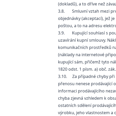
(dokladů), a to dříve než záv
3.8. Smluvní vztah mezi prod
objednávky (akceptací), jež j
poštou, a to na adresu elektr
3.9. Kupující souhlasí s po
uzavírání kupní smlouvy. Nákl
komunikačních prostředků na 
(náklady na internetové připoj
kupující sám, přičemž tyto nák
1820 odst. 1 písm. a) obč. zák.
3.10. Za případné chyby při
přenosu nenese prodávající 
informaci prodávajícího neza
chyba zjevná vzhledem k ob
ostatních sdělení prodávající
výrobku, jeho vlastnostem a 