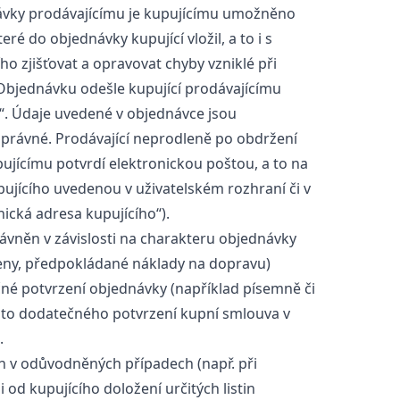
vky prodávajícímu je kupujícímu umožněno
eré do objednávky kupující vložil, a to i s
o zjišťovat a opravovat chyby vzniklé při
Objednávku odešle kupující prodávajícímu
t“. Údaje uvedené v objednávce jsou
právné. Prodávající neprodleně po obdržení
ujícímu potvrdí elektronickou poštou, a to na
pujícího uvedenou v uživatelském rozhraní či v
nická adresa kupujícího“).
ávněn v závislosti na charakteru objednávky
ceny, předpokládané náklady na dopravu)
né potvrzení objednávky (například písemně či
ohoto dodatečného potvrzení kupní smlouva v
.
 v odůvodněných případech (např. při
 od kupujícího doložení určitých listin