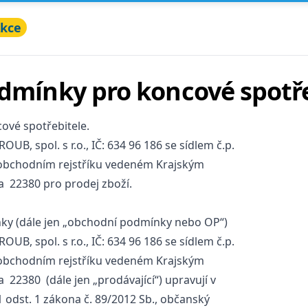
kce
mínky pro koncové spotře
vé spotřebitele.
UB, spol. s r.o., IČ: 634 96 186 se sídlem č.p.
v obchodním rejstříku vedeném Krajským
a 22380 pro prodej zboží.
y (dále jen „obchodní podmínky nebo OP“)
UB, spol. s r.o., IČ: 634 96 186 se sídlem č.p.
v obchodním rejstříku vedeném Krajským
a 22380 (dále jen „prodávající“) upravují v
 odst. 1 zákona č. 89/2012 Sb., občanský