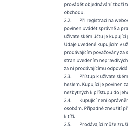
provádět objednávání zboží t
obchodu.
2.2. Při registraci na webové
povinen uvádět správně a pra
uživatelském účtu je kupující 
Údaje uvedené kupujícím v už
prodávajícím považovány za s
stran uvedením nepravdivých ú
za ni prodávajícímu odpovídá
2.3. Přístup k uživatelském
heslem. Kupující je povinen 
nezbytných k přístupu do jeh
2.4. Kupující není oprávněn 
osobám. Případné zneužití př
k tíži.
2.5. Prodávající může zrušit 