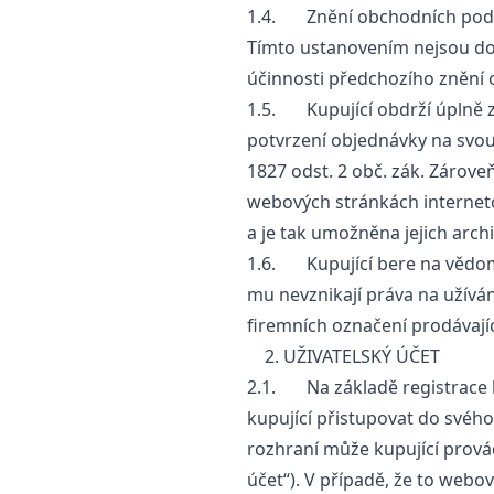
1.4. Znění obchodních podmí
Tímto ustanovením nejsou dot
účinnosti předchozího znění
1.5. Kupující obdrží úplně 
potvrzení objednávky na svou
1827 odst. 2 obč. zák. Zárov
webových stránkách interne
a je tak umožněna jejich arch
1.6. Kupující bere na vědomí
mu nevznikají práva na užívá
firemních označení prodávajíc
2. UŽIVATELSKÝ ÚČET
2.1. Na základě registrace 
kupující přistupovat do svého
rozhraní může kupující provád
účet“). V případě, že to web