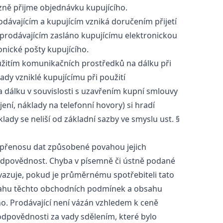
azně přijme objednávku kupujícího.
ávajícím a kupujícím vzniká doručením přijetí
e prodávajícím zasláno kupujícímu elektronickou
onické pošty kupujícího.
užitím komunikačních prostředků na dálku při
ady vzniklé kupujícímu při použití
dálku v souvislosti s uzavřením kupní smlouvy
ení, náklady na telefonní hovory) si hradí
lady se neliší od základní sazby ve smyslu ust. §
 přenosu dat způsobené povahou jejich
odpovědnost. Chyba v písemně či ústně podané
vazuje, pokud je průměrnému spotřebiteli tato
sahu těchto obchodních podmínek a obsahu
ho. Prodávající není vázán vzhledem k ceně
odpovědnosti za vady sdělením, které bylo