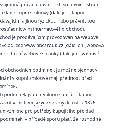
) vzájemná práva a povinnosti smluvních stran
 základě kupní smlouvy (dále jen „kupní
dávajícím a jinou fyzickou nebo právnickou
 prostřednictvím internetového obchodu
bchod je prodávajícím provozován na webové
tové adrese www.abcsroub.cz (dále jen „webová
ím rozhraní webové stránky (dále jen „webové
d obchodních podmínek je možné sjednat v
dnání v kupní smlouvě mají přednost před
dmínek.
 podmínek jsou nedílnou součástí kupní
avřít v českém jazyce ve smyslu ust. § 1826
kud vznikne pro potřeby kupujícího překlad
podmínek, v případě sporu platí, že rozhodné
.