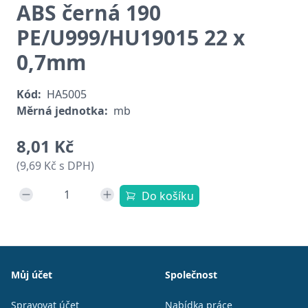
ABS černá 190
PE/U999/HU19015 22 x
0,7mm
Kód:
HA5005
Měrná jednotka:
mb
8,01 Kč
(9,69 Kč s DPH)
Do košíku
Patička
Můj účet
Společnost
Spravovat účet
Nabídka práce