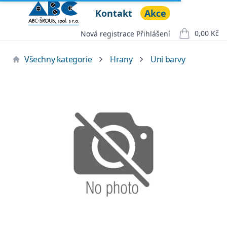
Kontakt
Akce
ABC ŠROUB, spol. s r.o.
Open menu
0,00 Kč
Nová registrace
Přihlášení
položek v ko
Všechny kategorie
Hrany
Uni barvy