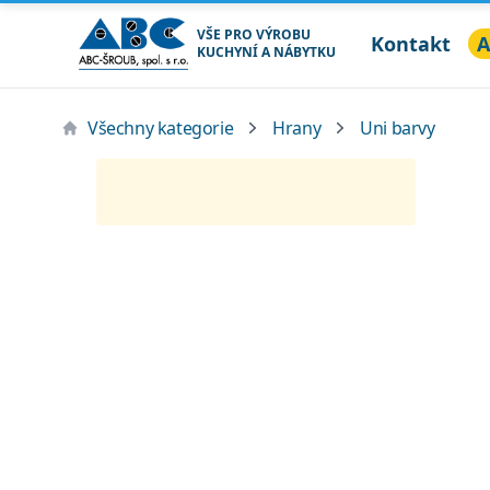
VŠE PRO VÝROBU
Kontakt
A
KUCHYNÍ A NÁBYTKU
ABC ŠROUB, spol. s r.o.
Všechny kategorie
Hrany
Uni barvy