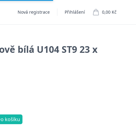
Nová registrace
Přihlášení
0,00 Kč
položek v košíku
ově bílá U104 ST9 23 x
o košíku