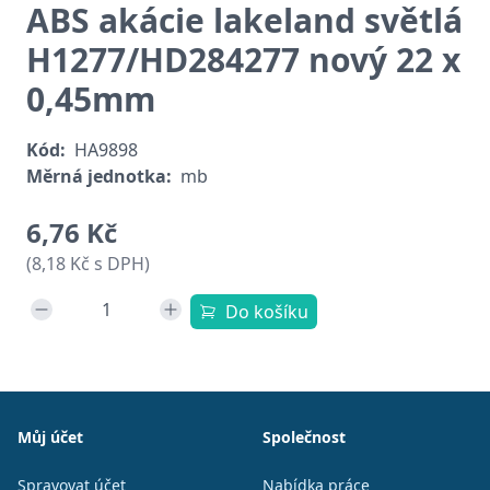
ABS akácie lakeland světlá
H1277/HD284277 nový 22 x
0,45mm
Kód:
HA9898
Měrná jednotka:
mb
6,76 Kč
(8,18 Kč s DPH)
Do košíku
Patička
Můj účet
Společnost
Spravovat účet
Nabídka práce