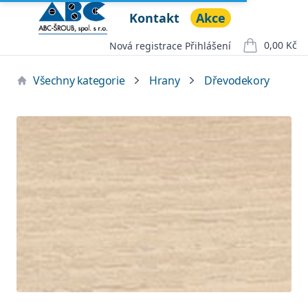
Kontakt
Akce
ABC ŠROUB, spol. s r.o.
Open menu
0,00 Kč
Nová registrace
Přihlášení
položek v ko
Všechny kategorie
Hrany
Dřevodekory