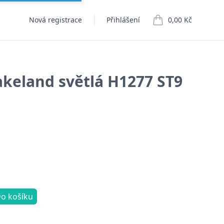
Nová registrace
Přihlášení
0,00 Kč
položek v košíku
akeland světlá H1277 ST9
o košíku