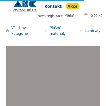
Kontakt
Akce
ABC ŠROUB, spol. s r.o.
Open menu
0,00 Kč
Nová registrace
Přihlášení
položek v ko
Všechny
Plošné
Lamináty
kategorie
materiály