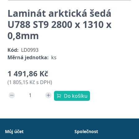
Laminát arktická šedá
U788 ST9 2800 x 1310 x
0,8mm
Kód:
LD0993
Měrná jednotka:
ks
1 491,86 Kč
(1 805,15 Kč s DPH)
Do košíku
Patička
Můj účet
Společnost