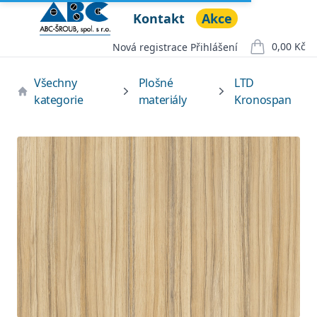
Kontakt
Akce
ABC ŠROUB, spol. s r.o.
Open menu
0,00 Kč
Nová registrace
Přihlášení
položek v ko
Všechny
Plošné
LTD
kategorie
materiály
Kronospan