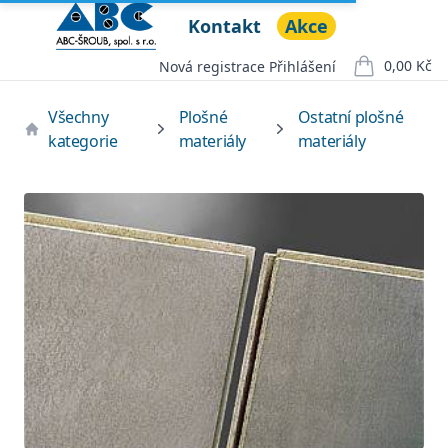
Kontakt
Akce
ABC ŠROUB, spol. s r.o.
Open menu
0,00 Kč
Nová registrace
Přihlášení
položek v ko
Všechny
Plošné
Ostatní plošné
kategorie
materiály
materiály