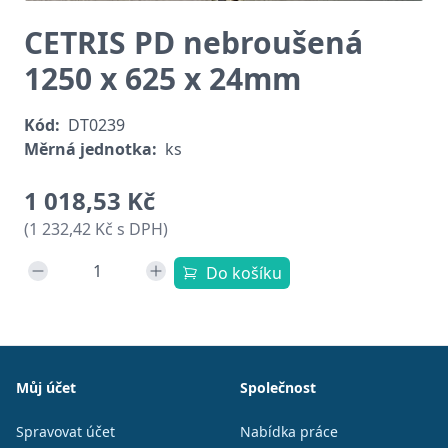
CETRIS PD nebroušená
1250 x 625 x 24mm
Kód:
DT0239
Měrná jednotka:
ks
1 018,53 Kč
(1 232,42 Kč s DPH)
Do košíku
Patička
Můj účet
Společnost
Spravovat účet
Nabídka práce