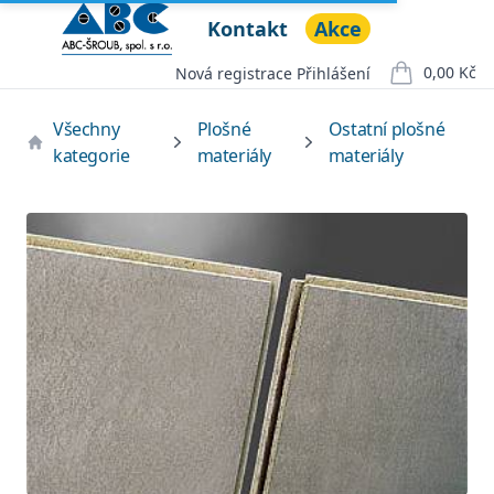
Kontakt
Akce
ABC ŠROUB, spol. s r.o.
Open menu
0,00 Kč
Nová registrace
Přihlášení
položek v ko
Všechny
Plošné
Ostatní plošné
kategorie
materiály
materiály