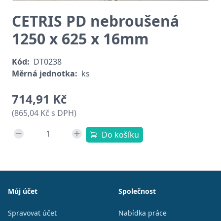
CETRIS PD nebroušená
1250 x 625 x 16mm
Kód:
DT0238
Měrná jednotka:
ks
714,91 Kč
(865,04 Kč s DPH)
Do košíku
Patička
Můj účet
Společnost
Spravovat účet
Nabídka práce