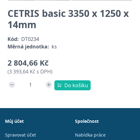
CETRIS basic 3350 x 1250 x
14mm
Kód:
DT0234
Měrná jednotka:
ks
2 804,66 Kč
(3 393,64 Kč s DPH)
Do košíku
Patička
Můj účet
Společnost
Spravovat účet
Nabídka práce