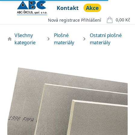
Kontakt
Akce
ABC ŠROUB, spol. s r.o.
Open menu
0,00 Kč
Nová registrace
Přihlášení
položek v ko
Všechny
Plošné
Ostatní plošné
kategorie
materiály
materiály