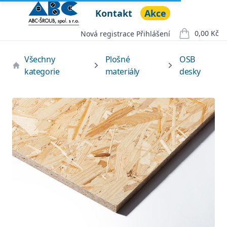
Kontakt
Akce
ABC ŠROUB, spol. s r.o.
Open menu
0,00 Kč
Nová registrace
Přihlášení
položek v ko
Všechny
Plošné
OSB
kategorie
materiály
desky