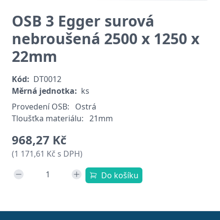
OSB 3 Egger surová
nebroušená 2500 x 1250 x
22mm
Kód:
DT0012
Měrná jednotka:
ks
Provedení OSB:
Ostrá
Tloušťka materiálu:
21mm
968,27 Kč
(1 171,61 Kč s DPH)
Do košíku
Patička