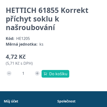
HETTICH 61855 Korrekt
příchyt soklu k
našroubování
Kód:
HE1205
Měrná jednotka:
ks
4,72 Kč
(5,71 Kč s DPH)
Do košíku
Patička
Můj účet
Společnost