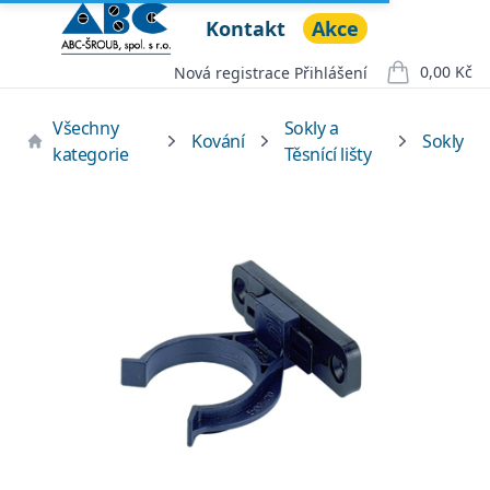
Kontakt
Akce
ABC ŠROUB, spol. s r.o.
Open menu
0,00 Kč
Nová registrace
Přihlášení
položek v ko
Všechny
Sokly a
Kování
Sokly
kategorie
Těsnící lišty