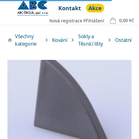
Kontakt
Akce
ABC ŠROUB, spol. s r.o.
Open menu
0,00 Kč
Nová registrace
Přihlášení
položek v ko
Všechny
Sokly a
Kování
Ostatní
kategorie
Těsnící lišty