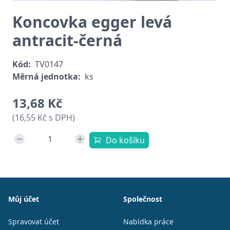
Koncovka egger levá
antracit-černá
Kód:
TV0147
Měrná jednotka:
ks
13,68 Kč
(16,55 Kč s DPH)
Do košíku
Patička
Můj účet
Společnost
Spravovat účet
Nabídka práce