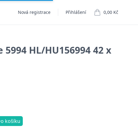
Nová registrace
Přihlášení
0,00 Kč
položek v košíku
e 5994 HL/HU156994 42 x
o košíku