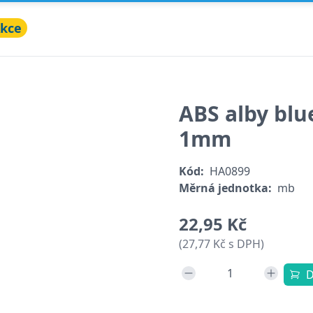
kce
ABS alby blu
1mm
Kód:
HA0899
Měrná jednotka:
mb
22,95 Kč
(27,77 Kč s DPH)
D