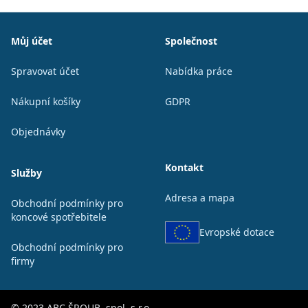
Patička
Můj účet
Společnost
Spravovat účet
Nabídka práce
Nákupní košíky
GDPR
Objednávky
Kontakt
Služby
Adresa a mapa
Obchodní podmínky pro
koncové spotřebitele
Evropské dotace
Obchodní podmínky pro
firmy
© 2023 ABC ŠROUB, spol. s r.o.