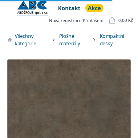
Kontakt
Akce
ABC ŠROUB, spol. s r.o.
Open menu
0,00 Kč
Nová registrace
Přihlášení
položek v ko
Všechny
Plošné
Kompaktní
kategorie
materiály
desky