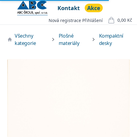
Kontakt
Akce
ABC ŠROUB, spol. s r.o.
Open menu
0,00 Kč
Nová registrace
Přihlášení
položek v ko
Všechny
Plošné
Kompaktní
kategorie
materiály
desky