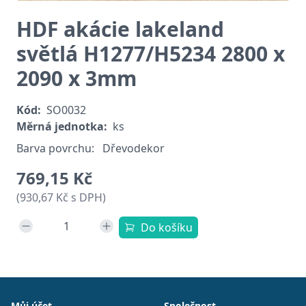
HDF akácie lakeland
světlá H1277/H5234 2800 x
2090 x 3mm
Kód:
SO0032
Měrná jednotka:
ks
Barva povrchu:
Dřevodekor
769,15 Kč
(930,67 Kč s DPH)
Do košíku
Patička
Můj účet
Společnost