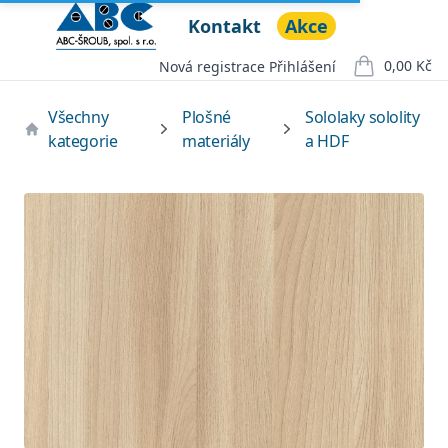
Kontakt
Akce
ABC ŠROUB, spol. s r.o.
Open menu
0,00 Kč
Nová registrace
Přihlášení
položek v ko
Všechny
Plošné
Sololaky sololity
kategorie
materiály
a HDF