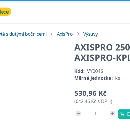
kce
yté s dutými bočnicemi
AxisPro
Výsuvy
AXISPRO 250
AXISPRO-KP
Kód:
VY0046
Měrná jednotka:
ks
530,96 Kč
(642,46 Kč s DPH)
D