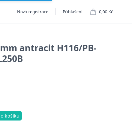
Nová registrace
Přihlášení
0,00 Kč
položek v košíku
mm antracit H116/PB-
L250B
o košíku