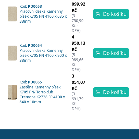
099,92
Kód:
PD0053
Kč
Pracovní deska Kamenný
Do košíku
(3
písek K705 PN 4100 x 635 x
750,90
38mm
Kč s
DPH)
4
950,13
Kód:
PD0054
Kč
Pracovní deska Kamenný
Do košíku
(5
písek K705 PN 4100 x 900 x
989,66
38mm
Kč s
DPH)
3
051,07
Kód:
PD0065
Zástěna Kamenný písek
Kč
Do košíku
K705 PN/ Torro dub
(3
Cremona K2738 FP 4100 x
691,79
640 x 10mm
Kč s
DPH)
Patička