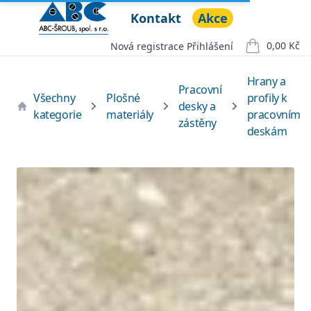
Kontakt
Akce
ABC ŠROUB, spol. s r.o.
Open menu
0,00 Kč
Nová registrace
Přihlášení
položek v ko
Hrany a
Pracovní
Všechny
Plošné
profily k
desky a
kategorie
materiály
pracovním
zástěny
deskám