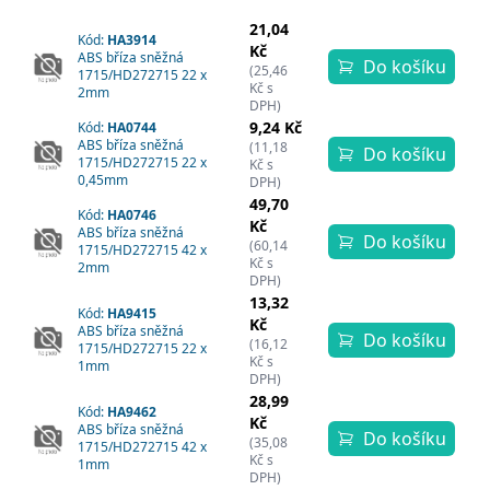
21,04
Kód:
HA3914
Kč
ABS bříza sněžná
Do košíku
(25,46
1715/HD272715 22 x
Kč s
2mm
DPH)
9,24 Kč
Kód:
HA0744
ABS bříza sněžná
(11,18
Do košíku
1715/HD272715 22 x
Kč s
0,45mm
DPH)
49,70
Kód:
HA0746
Kč
ABS bříza sněžná
Do košíku
(60,14
1715/HD272715 42 x
Kč s
2mm
DPH)
13,32
Kód:
HA9415
Kč
ABS bříza sněžná
Do košíku
(16,12
1715/HD272715 22 x
Kč s
1mm
DPH)
28,99
Kód:
HA9462
Kč
ABS bříza sněžná
Do košíku
(35,08
1715/HD272715 42 x
Kč s
1mm
DPH)