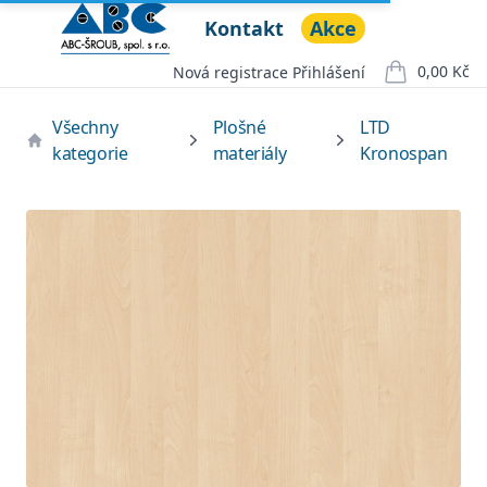
Kontakt
Akce
ABC ŠROUB, spol. s r.o.
Open menu
0,00 Kč
Nová registrace
Přihlášení
položek v ko
Všechny
Plošné
LTD
kategorie
materiály
Kronospan