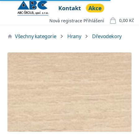
Kontakt
Akce
ABC ŠROUB, spol. s r.o.
Open menu
0,00 Kč
Nová registrace
Přihlášení
položek v ko
Všechny kategorie
Hrany
Dřevodekory