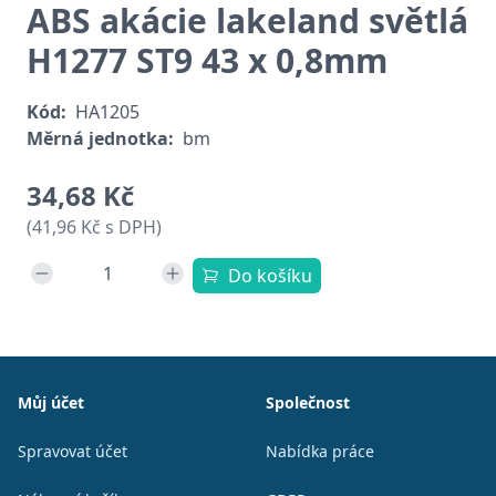
ABS akácie lakeland světlá
H1277 ST9 43 x 0,8mm
Kód:
HA1205
Měrná jednotka:
bm
34,68 Kč
(41,96 Kč s DPH)
Do košíku
Patička
Můj účet
Společnost
Spravovat účet
Nabídka práce