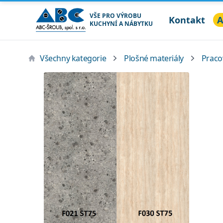
VŠE PRO VÝROBU
Kontakt
A
KUCHYNÍ A NÁBYTKU
ABC ŠROUB, spol. s r.o.
Všechny kategorie
Plošné materiály
Praco