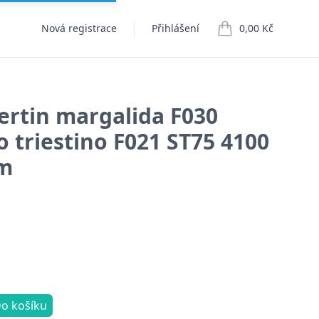
Nová registrace
Přihlášení
0,00 Kč
položek v košíku
ertin margalida F030
o triestino F021 ST75 4100
mm
o košíku