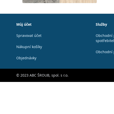
Patička
Můj účet
Služby
Spravovat účet
Obchodní 
spotřebite
Nákupní košíky
Obchodní 
Objednávky
© 2023 ABC ŠROUB, spol. s r.o.