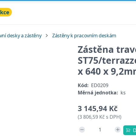
kce
vní desky a zástěny
Zástěny k pracovním deskám
Zástěna trav
ST75/terrazz
x 640 x 9,2
Kód:
ED0209
Měrná jednotka:
ks
3 145,94 Kč
(3 806,59 Kč s DPH)
D