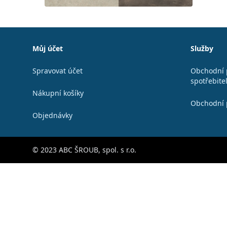
Patička
Můj účet
Služby
Spravovat účet
Obchodní 
spotřebite
Nákupní košíky
Obchodní 
Objednávky
© 2023 ABC ŠROUB, spol. s r.o.