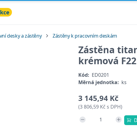
kce
vní desky a zástěny
Zástěny k pracovním deskám
Zástěna tita
krémová F22
Kód:
ED0201
Měrná jednotka:
ks
3 145,94 Kč
(3 806,59 Kč s DPH)
D