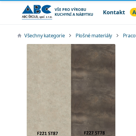
VŠE PRO VÝROBU
Kontakt
A
KUCHYNÍ A NÁBYTKU
ABC ŠROUB, spol. s r.o.
Všechny kategorie
Plošné materiály
Praco