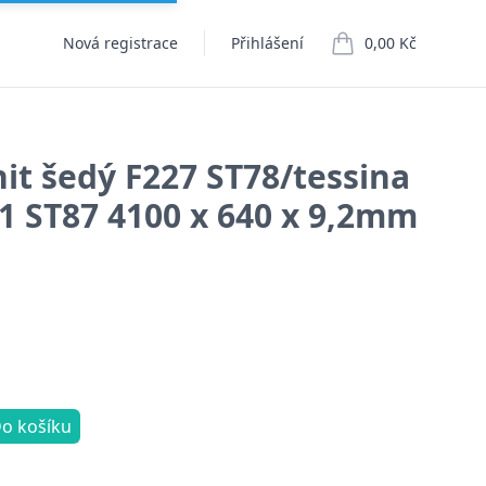
Nová registrace
Přihlášení
0,00 Kč
položek v košíku
nit šedý F227 ST78/tessina
1 ST87 4100 x 640 x 9,2mm
o košíku