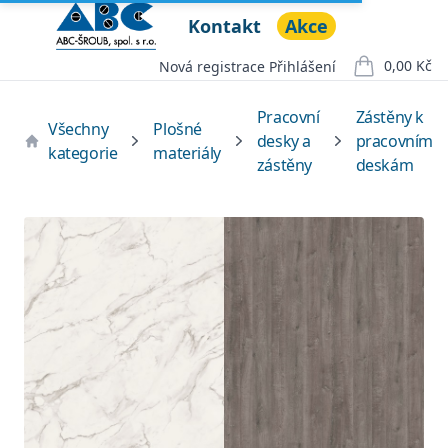
Kontakt
Akce
ABC ŠROUB, spol. s r.o.
Open menu
0,00 Kč
Nová registrace
Přihlášení
položek v ko
Pracovní
Zástěny k
Všechny
Plošné
desky a
pracovním
kategorie
materiály
zástěny
deskám