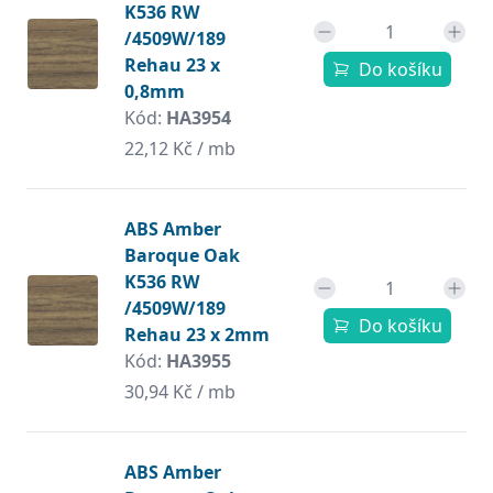
K536 RW
/4509W/189
Rehau 23 x
Do košíku
0,8mm
Kód:
HA3954
22,12 Kč / mb
ABS Amber
Baroque Oak
K536 RW
/4509W/189
Do košíku
Rehau 23 x 2mm
Kód:
HA3955
30,94 Kč / mb
ABS Amber