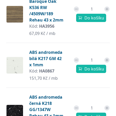
Baroque Oak
K536 RW
/4509W/189
Do košíku
Rehau 43 x 2mm
Kód:
HA3956
67,09 Kč / mb
ABS andromeda
bílá K217 GM 42
x 1mm
Do košíku
Kód:
HA0867
151,70 Kč / mb
ABS andromeda
černá K218
GG/1347W
Rehau 43 x 1mm