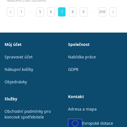
Nalezeno 2585 záznamů
1
5
6
7
8
9
259
Patička
Můj účet
Společnost
Spravovat účet
Nabídka práce
Nákupní košíky
GDPR
Objednávky
Kontakt
Služby
Adresa a mapa
Obchodní podmínky pro
koncové spotřebitele
Evropské dotace