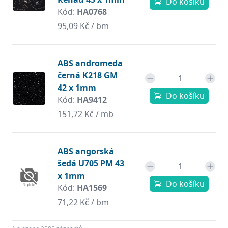
Do košíku
Kód:
HA0768
95,09 Kč / bm
ABS andromeda
černá K218 GM
42 x 1mm
Do košíku
Kód:
HA9412
151,72 Kč / mb
ABS angorská
šedá U705 PM 43
x 1mm
Do košíku
Kód:
HA1569
71,22 Kč / bm