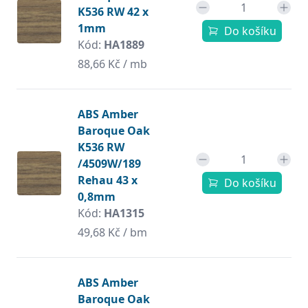
K536 RW 42 x
1mm
Do košíku
Kód:
HA1889
88,66 Kč / mb
ABS Amber
Baroque Oak
K536 RW
/4509W/189
Rehau 43 x
Do košíku
0,8mm
Kód:
HA1315
49,68 Kč / bm
ABS Amber
Baroque Oak