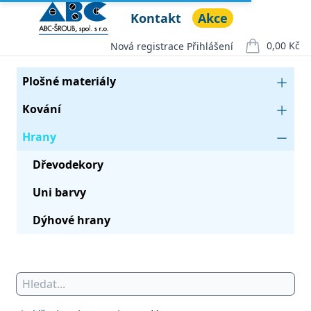
Kontakt
Akce
ABC ŠROUB, spol. s r.o.
Open menu
0,00 Kč
Nová registrace
Přihlášení
položek v ko
Seznam produktů
Kategorie
Plošné materiály
Kování
Hrany
Dřevodekory
Uni barvy
Dýhové hrany