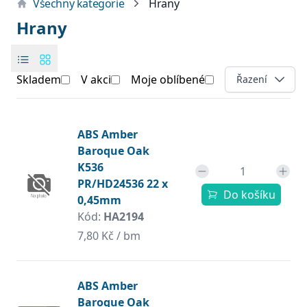
Všechny kategorie
Hrany
Hrany
Skladem
V akci
Moje oblíbené
Open options
Řazení
Products
Produkt
ABS Amber
Baroque Oak
K536
PR/HD24536 22 x
Do košíku
0,45mm
Kód:
HA2194
7,80 Kč / bm
ABS Amber
Baroque Oak