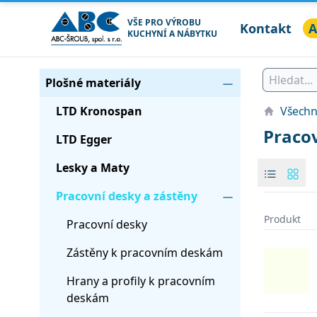
VŠE PRO VÝROBU
Kontakt
A
KUCHYNÍ A NÁBYTKU
ABC ŠROUB, spol. s r.o.
Seznam produktů
Kategorie
Plošné materiály
LTD Kronospan
Všechn
Pracov
LTD Egger
Lesky a Maty
Pracovní desky a zástěny
Produkt
Pracovní desky
Products
Zástěny k pracovním deskám
Hrany a profily k pracovním
deskám