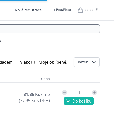
Nová registrace
Přihlášení
0,00 Kč
položek v košíku
y
kladem
V akci
Moje oblíbené
Open options
Řazení
Cena
31,36 Kč
/ mb
(37,95 Kč s DPH)
Do košíku