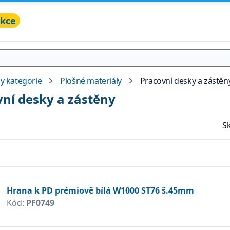
kce
y kategorie
Plošné materiály
Pracovní desky a zástěn
ní desky a zástěny
S
Hrana k PD prémiově bílá W1000 ST76 š.45mm
Kód:
PF0749