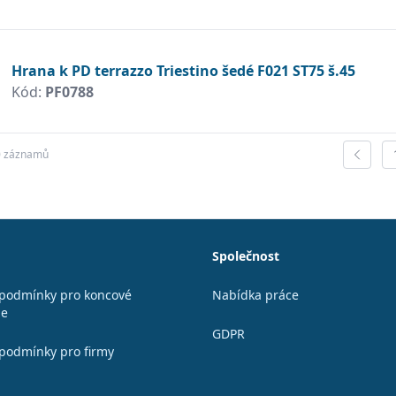
Hrana k PD terrazzo Triestino šedé F021 ST75 š.45
Kód:
PF0788
0 záznamů
Společnost
podmínky pro koncové
Nabídka práce
le
GDPR
podmínky pro firmy