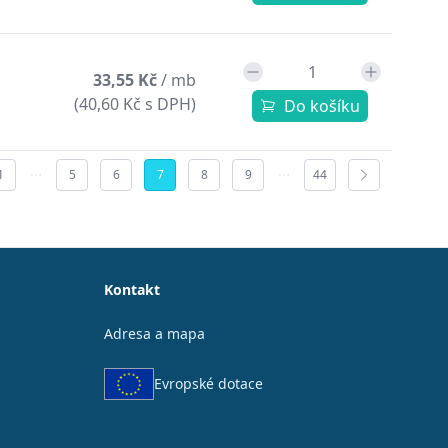
33,55 Kč
/ mb
(40,60 Kč s DPH)
Do košíku
1
5
6
7
8
9
44
Kontakt
Adresa a mapa
Evropské dotace