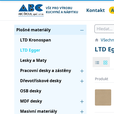
VŠE PRO VÝROBU
Kontakt
A
KUCHYNÍ A NÁBYTKU
ABC ŠROUB, spol. s r.o.
Seznam produktů
Kategorie
Plošné materiály
LTD Kronospan
Všechn
LTD E
LTD Egger
Lesky a Maty
Pracovní desky a zástěny
Produkt
Dřevotřískové desky
Products
OSB desky
MDF desky
Masivní materiály