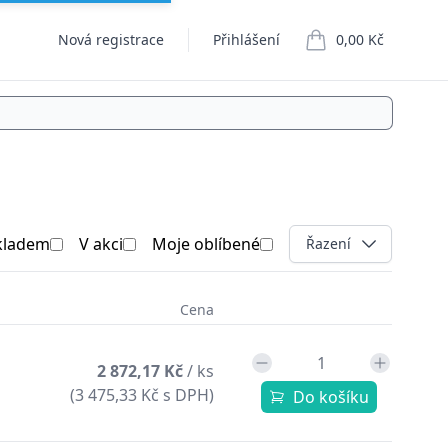
Nová registrace
Přihlášení
0,00 Kč
položek v košíku
kladem
V akci
Moje oblíbené
Open options
Řazení
Cena
2 872,17 Kč
/ ks
(3 475,33 Kč s DPH)
Do košíku