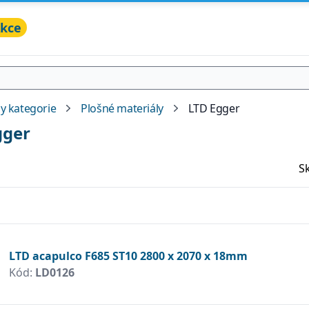
kce
y kategorie
Plošné materiály
LTD Egger
gger
S
LTD acapulco F685 ST10 2800 x 2070 x 18mm
Kód:
LD0126