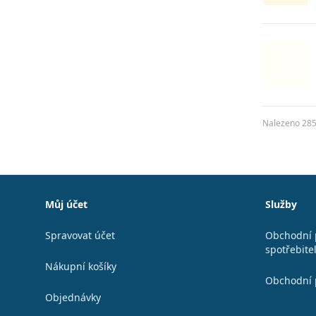
Nalezeno 28
Patička
Můj účet
Služby
Spravovat účet
Obchodní 
spotřebite
Nákupní košíky
Obchodní 
Objednávky