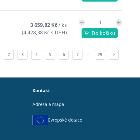
3 659,82 Kč
/ ks
(4 428,38 Kč s DPH)
Do košíku
2
3
4
5
6
7
29
Kontakt
Adresa a mapa
Evropské dotace