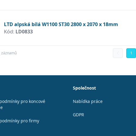
LTD alpská bílá W1100 ST30 2800 x 2070 x 18mm
Kód:
LD0833
5 záznamů
1
Společnost
podmínky pro koncové
Nabídka práce
le
GDPR
podmínky pro firmy