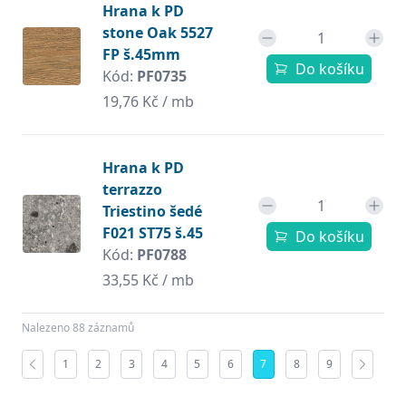
Hrana k PD
stone Oak 5527
FP š.45mm
Do košíku
Kód:
PF0735
19,76 Kč / mb
Hrana k PD
terrazzo
Triestino šedé
F021 ST75 š.45
Do košíku
Kód:
PF0788
33,55 Kč / mb
Nalezeno 88 záznamů
1
2
3
4
5
6
7
8
9