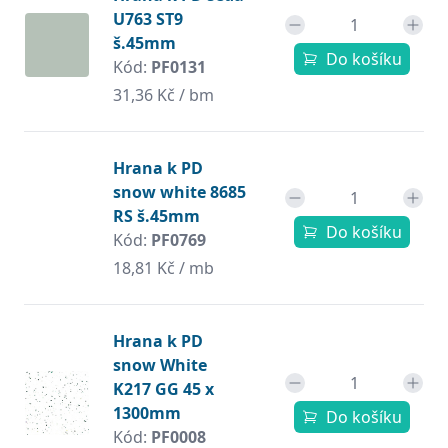
U763 ST9
š.45mm
Do košíku
Kód:
PF0131
31,36 Kč / bm
Hrana k PD
snow white 8685
RS š.45mm
Do košíku
Kód:
PF0769
18,81 Kč / mb
Hrana k PD
snow White
K217 GG 45 x
1300mm
Do košíku
Kód:
PF0008