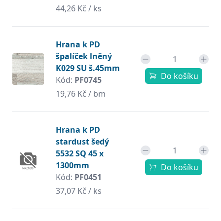
44,26 Kč / ks
Hrana k PD
špalíček lněný
K029 SU š.45mm
Do košíku
Kód:
PF0745
19,76 Kč / bm
Hrana k PD
stardust šedý
5532 SQ 45 x
1300mm
Do košíku
Kód:
PF0451
37,07 Kč / ks