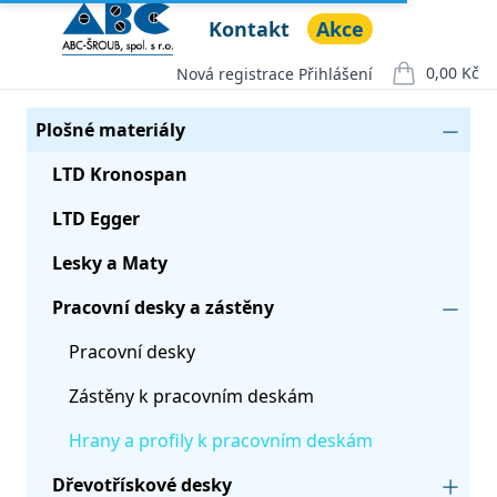
Kontakt
Akce
ABC ŠROUB, spol. s r.o.
Open menu
0,00 Kč
Nová registrace
Přihlášení
položek v ko
Seznam produktů
Kategorie
Plošné materiály
LTD Kronospan
LTD Egger
Lesky a Maty
Pracovní desky a zástěny
Pracovní desky
Zástěny k pracovním deskám
Hrany a profily k pracovním deskám
Dřevotřískové desky