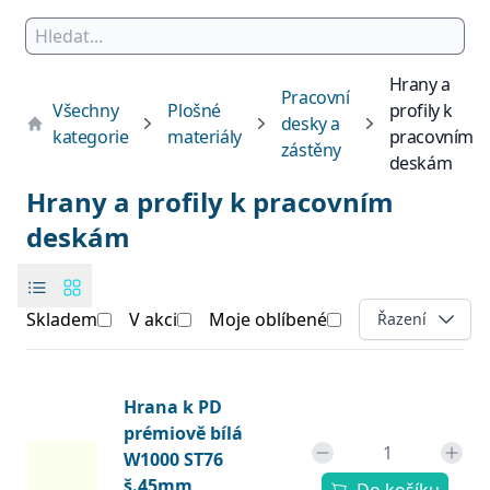
Hrany a
Pracovní
Všechny
Plošné
profily k
desky a
kategorie
materiály
pracovním
zástěny
deskám
Hrany a profily k pracovním
deskám
Skladem
V akci
Moje oblíbené
Open options
Řazení
Products
Produkt
Hrana k PD
prémiově bílá
W1000 ST76
š.45mm