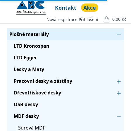
Kontakt
Akce
ABC ŠROUB, spol. s r.o.
Open menu
0,00 Kč
Nová registrace
Přihlášení
položek v ko
Seznam produktů
Kategorie
Plošné materiály
LTD Kronospan
LTD Egger
Lesky a Maty
Pracovní desky a zástěny
Dřevotřískové desky
OSB desky
MDF desky
Surová MDF