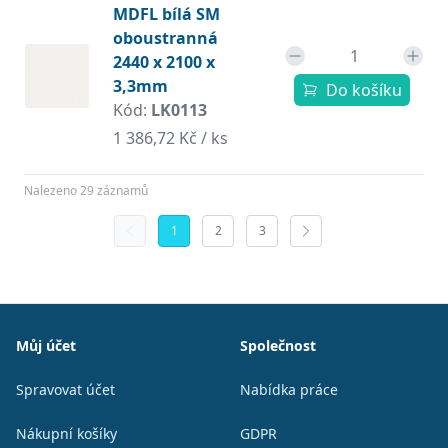
MDFL bílá SM
oboustranná
2440 x 2100 x
3,3mm
Do košíku
Kód:
LK0113
1 386,72 Kč / ks
Nalezeno 29 záznamů
1
2
3
Patička
Můj účet
Společnost
Spravovat účet
Nabídka práce
Nákupní košíky
GDPR