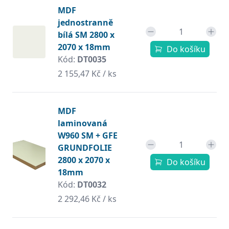
MDF
jednostranně
bílá SM 2800 x
2070 x 18mm
Do košíku
Kód:
DT0035
2 155,47 Kč / ks
MDF
laminovaná
W960 SM + GFE
GRUNDFOLIE
2800 x 2070 x
Do košíku
18mm
Kód:
DT0032
2 292,46 Kč / ks