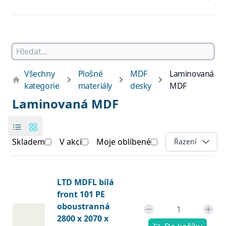
Všechny
Plošné
MDF
Laminovaná
kategorie
materiály
desky
MDF
Laminovaná MDF
Skladem
V akci
Moje oblíbené
Open options
Řazení
Products
Produkt
LTD MDFL bílá
front 101 PE
oboustranná
2800 x 2070 x