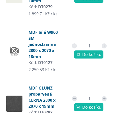
10mm
Kód:
DT0279
1 899,71 Kč / ks
MDF bílá W960
SM
jednostranná
2800 x 2070 x
Do košíku
18mm
Kód:
DT0127
2 250,53 Kč / ks
MDF GLUNZ
probarvená
ČERNÁ 2800 x
2070 x 19mm
Do košíku
Kód:
DT0282