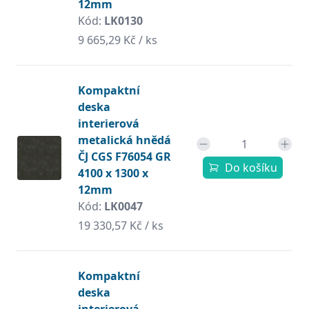
12mm
Kód:
LK0130
9 665,29 Kč / ks
Kompaktní
deska
interierová
metalická hnědá
ČJ CGS F76054 GR
Do košíku
4100 x 1300 x
12mm
Kód:
LK0047
19 330,57 Kč / ks
Kompaktní
deska