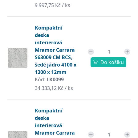
9 997,75 Kč / ks
Kompaktní
deska
interierová
Mramor Carrara
S63009 CM BCS,
Do košíku
šedé jádro 4100 x
1300 x 12mm
Kód:
LK0099
34 333,12 Kč / ks
Kompaktní
deska
interierová
Mramor Carrara