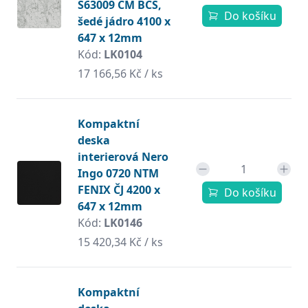
S63009 CM BCS,
Do košíku
šedé jádro 4100 x
647 x 12mm
Kód:
LK0104
17 166,56 Kč / ks
Kompaktní
deska
interierová Nero
Ingo 0720 NTM
FENIX ČJ 4200 x
Do košíku
647 x 12mm
Kód:
LK0146
15 420,34 Kč / ks
Kompaktní