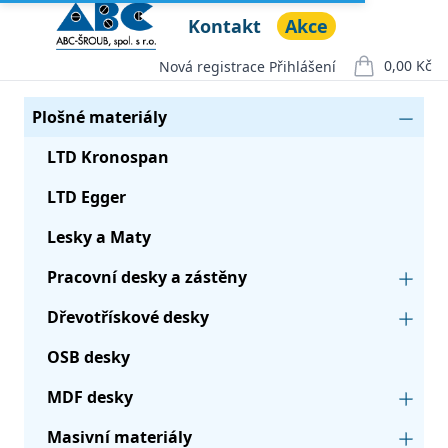
Kontakt
Akce
ABC ŠROUB, spol. s r.o.
Open menu
0,00 Kč
Nová registrace
Přihlášení
položek v ko
Seznam produktů
Kategorie
Plošné materiály
LTD Kronospan
LTD Egger
Lesky a Maty
Pracovní desky a zástěny
Dřevotřískové desky
OSB desky
MDF desky
Masivní materiály