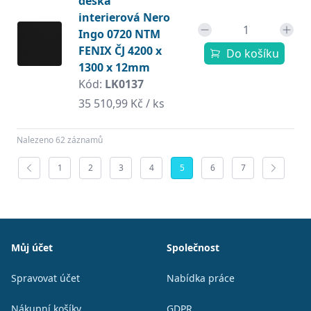
deska
interierová Nero
Ingo 0720 NTM
FENIX ČJ 4200 x
Do košíku
1300 x 12mm
Kód:
LK0137
35 510,99 Kč / ks
Nalezeno 62 záznamů
1
2
3
4
5
6
7
Patička
Můj účet
Společnost
Spravovat účet
Nabídka práce
Nákupní košíky
GDPR