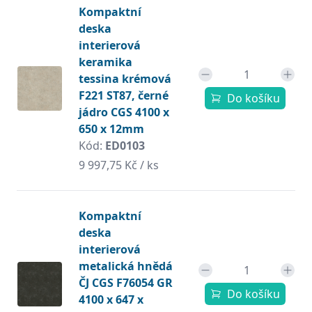
Kompaktní
deska
interierová
keramika
tessina krémová
F221 ST87, černé
Do košíku
jádro CGS 4100 x
650 x 12mm
Kód:
ED0103
9 997,75 Kč / ks
Kompaktní
deska
interierová
metalická hnědá
ČJ CGS F76054 GR
Do košíku
4100 x 647 x