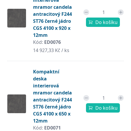
interierová
mramor candela
antracitový F244
ST76 černé jádro
Do košíku
CGS 4100 x 920 x
12mm
Kód:
ED0076
14 927,33 Kč / ks
Kompaktní
deska
interierová
mramor candela
antracitový F244
ST76 černé jádro
Do košíku
CGS 4100 x 650 x
12mm
Kód:
ED0071