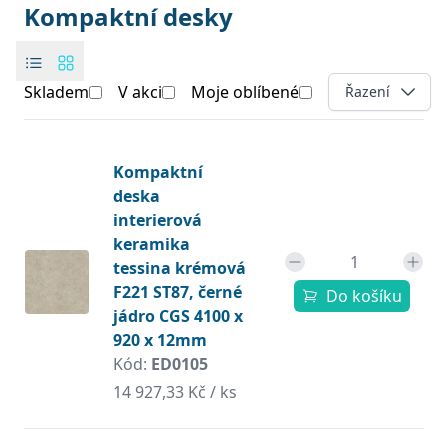
Kompaktní desky
Skladem
V akci
Moje oblíbené
Open options
Řazení
Products
Produkt
Kompaktní
deska
interierová
keramika
tessina krémová
F221 ST87, černé
Do košíku
jádro CGS 4100 x
920 x 12mm
Kód:
ED0105
14 927,33 Kč / ks