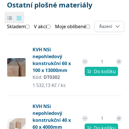
Ostatní plošné materiály
Skladem
V akci
Moje oblíbené
Open options
Řazení
Products
Produkt
KVH NSi
nepohledový
konstrukční 60 x
100 x 13000mm
Do košíku
Kód:
DT0302
1 532,13 Kč / ks
KVH NSi
nepohledový
konstrukční 40 x
60 x 4000mm
Do košíku