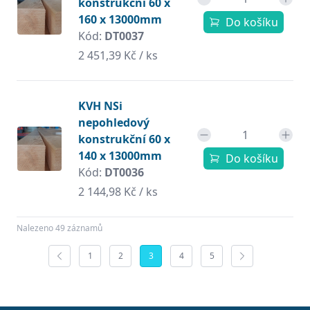
konstrukční 60 x
160 x 13000mm
Do košíku
Kód:
DT0037
2 451,39 Kč / ks
KVH NSi
nepohledový
konstrukční 60 x
140 x 13000mm
Do košíku
Kód:
DT0036
2 144,98 Kč / ks
Nalezeno 49 záznamů
1
2
3
4
5