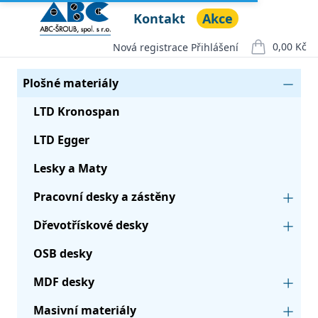
Kontakt
Akce
ABC ŠROUB, spol. s r.o.
Open menu
0,00 Kč
Nová registrace
Přihlášení
položek v ko
Seznam produktů
Kategorie
Plošné materiály
LTD Kronospan
LTD Egger
Lesky a Maty
Pracovní desky a zástěny
Dřevotřískové desky
OSB desky
MDF desky
Masivní materiály