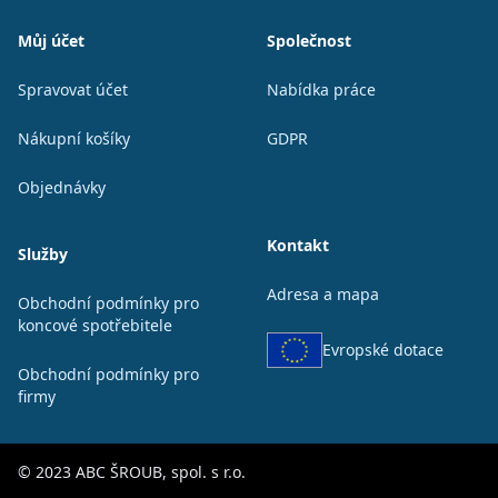
Patička
Můj účet
Společnost
Spravovat účet
Nabídka práce
Nákupní košíky
GDPR
Objednávky
Kontakt
Služby
Adresa a mapa
Obchodní podmínky pro
koncové spotřebitele
Evropské dotace
Obchodní podmínky pro
firmy
© 2023 ABC ŠROUB, spol. s r.o.