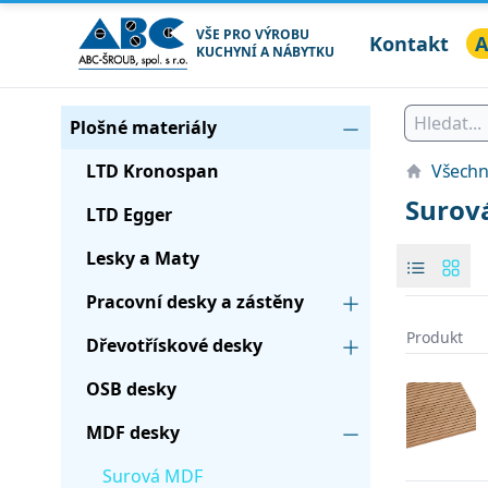
VŠE PRO VÝROBU
Kontakt
A
KUCHYNÍ A NÁBYTKU
ABC ŠROUB, spol. s r.o.
Seznam produktů
Kategorie
Plošné materiály
LTD Kronospan
Všechn
Surov
LTD Egger
Lesky a Maty
Pracovní desky a zástěny
Produkt
Dřevotřískové desky
Products
OSB desky
MDF desky
Surová MDF