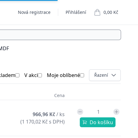
Nová registrace
Přihlášení
0,00 Kč
položek v košíku
 MDF
kladem
V akci
Moje oblíbené
Open options
Řazení
Cena
966,96 Kč
/ ks
(1 170,02 Kč s DPH)
Do košíku