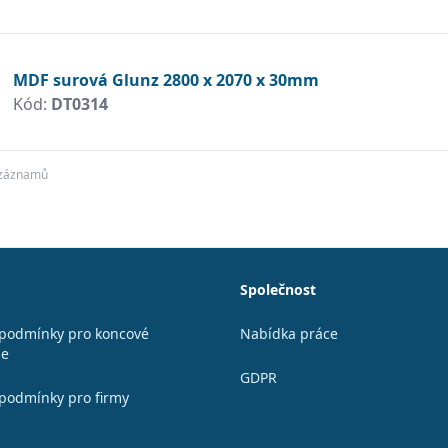
MDF surová Glunz 2800 x 2070 x 30mm
Kód:
DT0314
 záznamů
Společnost
podmínky pro koncové
Nabídka práce
le
GDPR
podmínky pro firmy