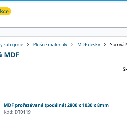
kce
y kategorie
Plošné materiály
MDF desky
Surová
á MDF
S
MDF prořezávaná (podélná) 2800 x 1030 x 8mm
Kód:
DT0119