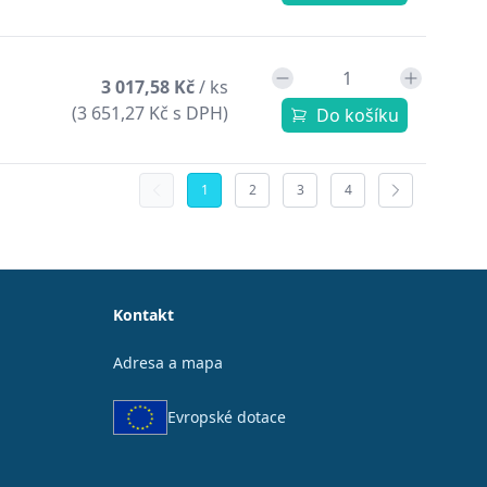
3 017,58 Kč
/ ks
(3 651,27 Kč s DPH)
Do košíku
1
2
3
4
Kontakt
Adresa a mapa
Evropské dotace