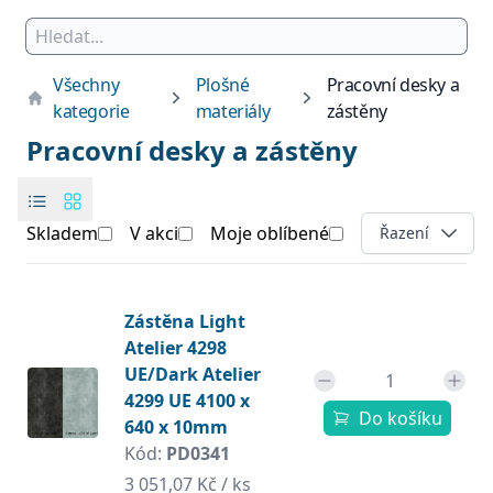
Všechny
Plošné
Pracovní desky a
kategorie
materiály
zástěny
Pracovní desky a zástěny
Skladem
V akci
Moje oblíbené
Open options
Řazení
Products
Produkt
Zástěna Light
Atelier 4298
UE/Dark Atelier
4299 UE 4100 x
Do košíku
640 x 10mm
Kód:
PD0341
3 051,07 Kč / ks