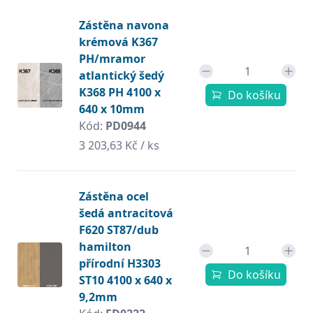
Zástěna navona
krémová K367
PH/mramor
atlantický šedý
K368 PH 4100 x
Do košíku
640 x 10mm
Kód:
PD0944
3 203,63 Kč / ks
Zástěna ocel
šedá antracitová
F620 ST87/dub
hamilton
přírodní H3303
Do košíku
ST10 4100 x 640 x
9,2mm