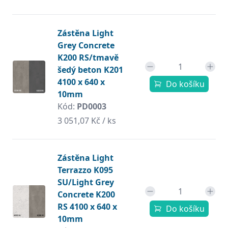
Zástěna Light
Grey Concrete
K200 RS/tmavě
šedý beton K201
4100 x 640 x
Do košíku
10mm
Kód:
PD0003
3 051,07 Kč / ks
Zástěna Light
Terrazzo K095
SU/Light Grey
Concrete K200
RS 4100 x 640 x
Do košíku
10mm