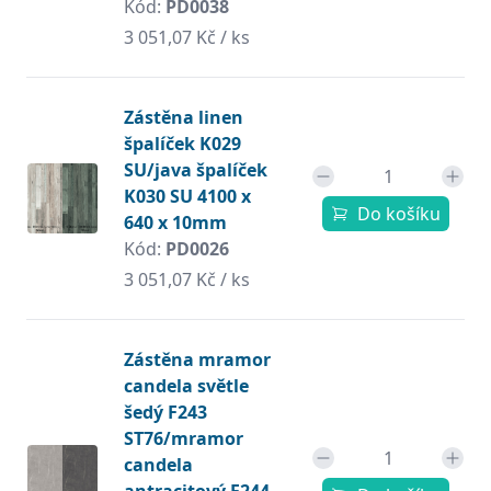
Kód:
PD0038
3 051,07 Kč / ks
Zástěna linen
špalíček K029
SU/java špalíček
K030 SU 4100 x
Do košíku
640 x 10mm
Kód:
PD0026
3 051,07 Kč / ks
Zástěna mramor
candela světle
šedý F243
ST76/mramor
candela