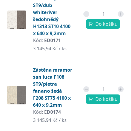
ST9/dub
whiteriver
šedohnědý
Do košíku
H1313 ST10 4100
x 640 x 9,2mm
Kód:
ED0171
3 145,94 Kč / ks
Zástěna mramor
san luca F108
ST9/pietra
fanano šedá
F208 ST75 4100 x
Do košíku
640 x 9,2mm
Kód:
ED0174
3 145,94 Kč / ks