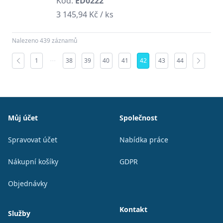
Kód:
ED0222
3 145,94 Kč / ks
Nalezeno 439 záznamů
1
38
39
40
41
42
43
44
Patička
Můj účet
Společnost
Spravovat účet
Nabídka práce
Nákupní košíky
GDPR
Objednávky
Kontakt
Služby