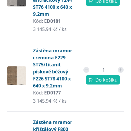
antracitový F244
Do košíku
ST76 4100 x 640 x
9,2mm
Kód:
ED0181
3 145,94 Kč / ks
Zástěna mramor
cremona F229
ST75/titanit
pískově béžový
F226 ST78 4100 x
Do košíku
640 x 9,2mm
Kód:
ED0177
3 145,94 Kč / ks
Zástěna mramor
křišťálový F800