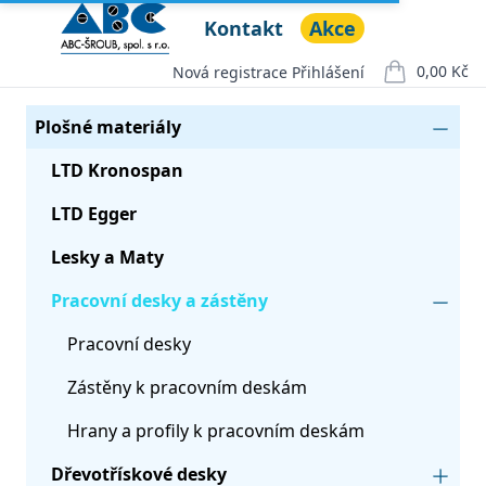
Kontakt
Akce
ABC ŠROUB, spol. s r.o.
Open menu
0,00 Kč
Nová registrace
Přihlášení
položek v ko
Seznam produktů
Kategorie
Plošné materiály
LTD Kronospan
LTD Egger
Lesky a Maty
Pracovní desky a zástěny
Pracovní desky
Zástěny k pracovním deskám
Hrany a profily k pracovním deskám
Dřevotřískové desky